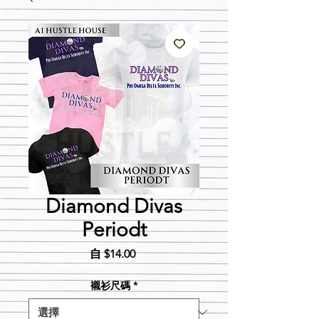
Diamond Divas
Periodt
促
自
$14.00
銷
價
襯衫尺碼
*
格