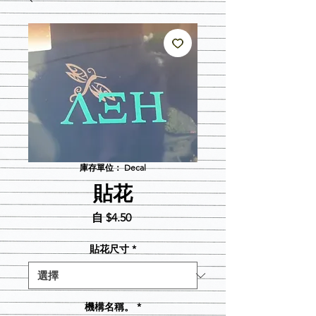
庫存單位： Decal
貼花
促
自
$4.50
銷
價
貼花尺寸
*
格
機構名稱。
*