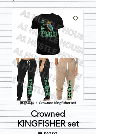
庫存單位： Crowned Kingfisher set
Crowned
KINGFISHER set
促
自
$40.00