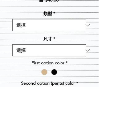
銷
價
類型
*
格
尺寸
*
First option color
*
Second option (pants) color
*
數量
*
新增至購物車