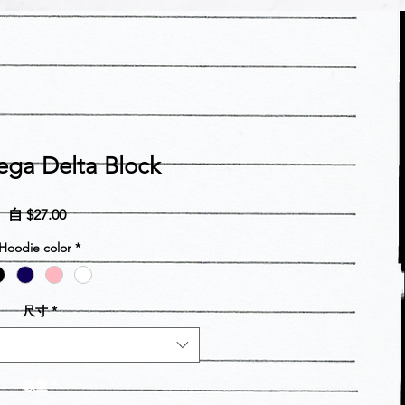
ga Delta Block
促
自
$27.00
銷
Hoodie color
*
價
格
尺寸
*
數量
*