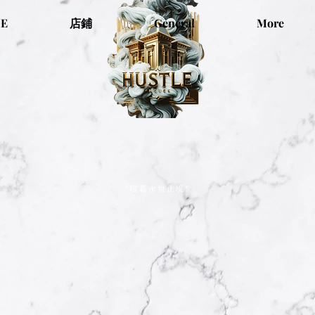
E
店鋪
General
More
“喧囂永無止境”