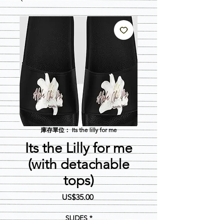
庫存單位： Its the lilly for me
Its the Lilly for me
(with detachable
tops)
價
US$35.00
格
SLIDES
*