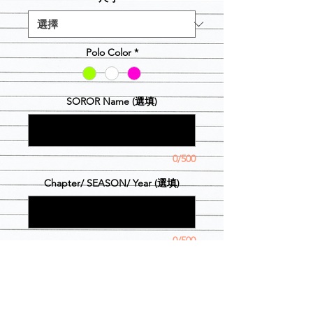
Polo Color
*
SOROR Name (選填)
0/500
Chapter/ SEASON/ Year (選填)
0/500
數量
*