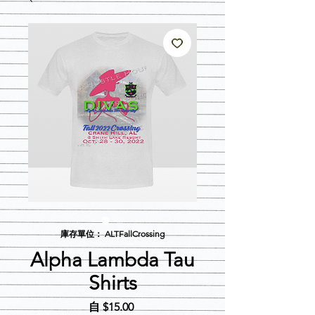
庫存單位： ALTFallCrossing
Alpha Lambda Tau
Shirts
促
自
$15.00