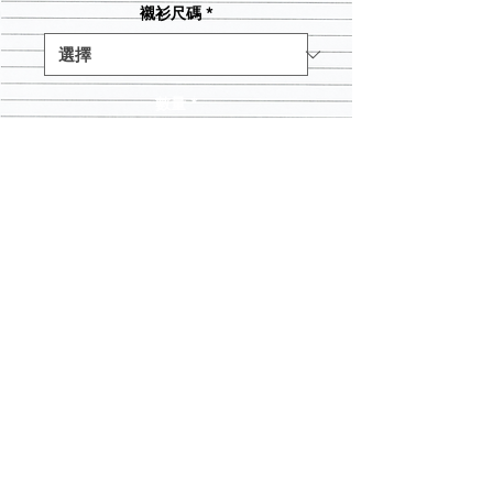
襯衫尺碼
*
數量
*
新增至購物車