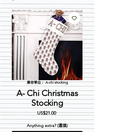
庫存單位： A-chi stocking
A- Chi Christmas
Stocking
價
US$21.00
格
Anything extra? (選填)